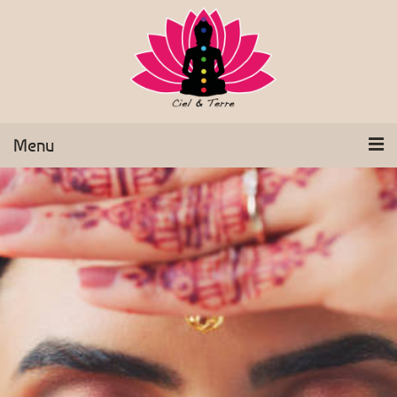
Menu
Accueil
Qui suis-je ?
Magnétisme
Aromathérapie
Shirotchampi
Séances et Tarifs