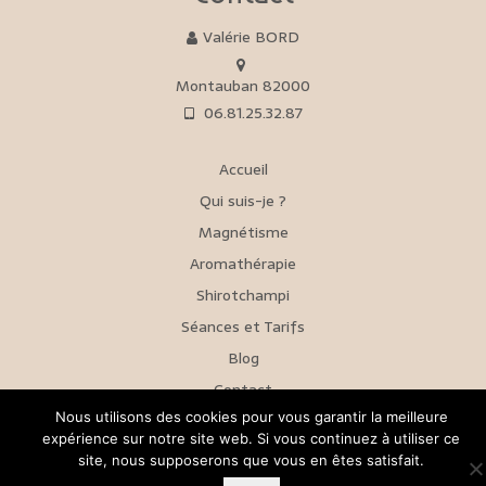
Valérie BORD
Montauban 82000
06.81.25.32.87
Accueil
Qui suis-je ?
Magnétisme
Aromathérapie
Shirotchampi
Séances et Tarifs
Blog
Contact
Nous utilisons des cookies pour vous garantir la meilleure
expérience sur notre site web. Si vous continuez à utiliser ce
Mentions Légales
Politique de confidentialité
© 2026 Ciel & Terre
site, nous supposerons que vous en êtes satisfait.