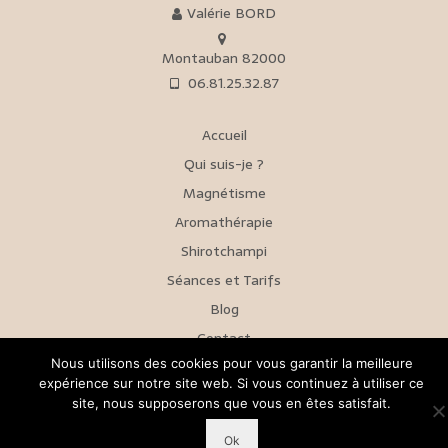
Valérie BORD
Montauban 82000
06.81.25.32.87
Accueil
Qui suis-je ?
Magnétisme
Aromathérapie
Shirotchampi
Séances et Tarifs
Blog
Contact
Nous utilisons des cookies pour vous garantir la meilleure
expérience sur notre site web. Si vous continuez à utiliser ce
Mentions Légales
Politique de confidentialité
© 2026 Ciel & Terre
site, nous supposerons que vous en êtes satisfait.
Ok