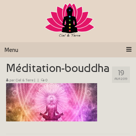
Menu
Méditation-bouddha
Accueil
19
Qui suis-je ?
AVR 2019
par
Ciel & Terre
|
|
0
Magnétisme
Aromathérapie
Shirotchampi
Séances et Tarifs